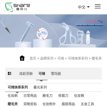
中文
首页
>
品牌系列
>
可绮
>
可绮抹茶系列
>
睫毛夹
炫彩芬龄
可绮
雪玛丽
可绮抹茶系列
暮光系列
化妆刷
日常用品
腋毛刀
修眉刀
化妆棉
睫毛夹
双眼皮贴
化妆粉扑
眉部用品
五金工具