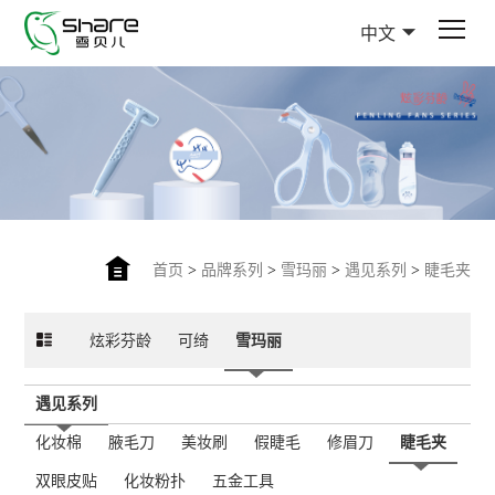
中文
首页
>
品牌系列
>
雪玛丽
>
遇见系列
>
睫毛夹
炫彩芬龄
可绮
雪玛丽
遇见系列
化妆棉
腋毛刀
美妆刷
假睫毛
修眉刀
睫毛夹
双眼皮贴
化妆粉扑
五金工具