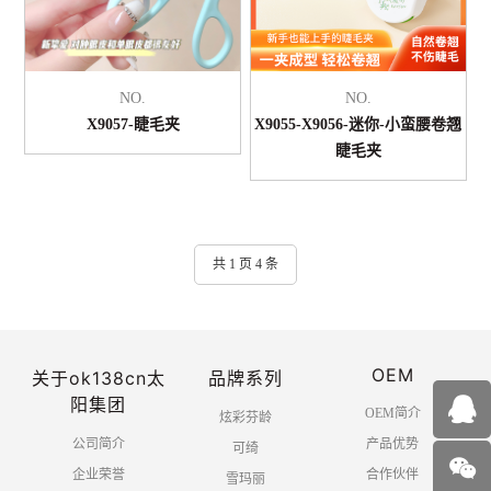
NO.
NO.
X9057-睫毛夹
X9055-X9056-迷你-小蛮腰卷翘
睫毛夹
共 1 页 4 条
OEM
关于ok138cn太
品牌系列
阳集团
OEM简介
炫彩芬龄
公司简介
产品优势
可绮
企业荣誉
合作伙伴
雪玛丽