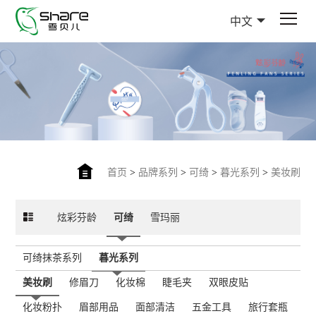
中文
首页
>
品牌系列
>
可绮
>
暮光系列
>
美妆刷
炫彩芬龄
可绮
雪玛丽
可绮抹茶系列
暮光系列
美妆刷
修眉刀
化妆棉
睫毛夹
双眼皮贴
化妆粉扑
眉部用品
面部清洁
五金工具
旅行套瓶