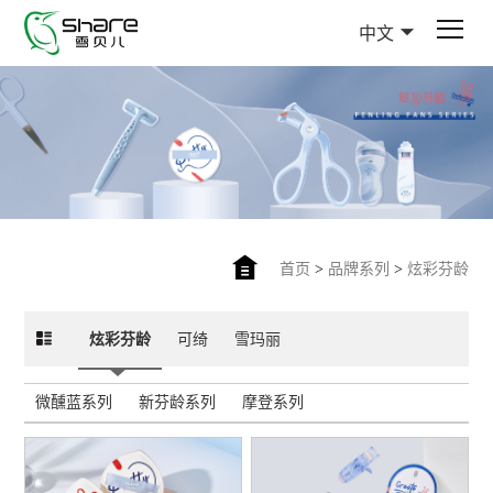
中文
首页
>
品牌系列
>
炫彩芬龄
炫彩芬龄
可绮
雪玛丽
微醺蓝系列
新芬龄系列
摩登系列