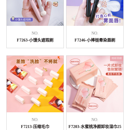
NO.
NO.
F7263-小馒头遮瑕刷
F7246-小棒槌晕染唇刷
NO.
NO.
F7213-压缩毛巾
F7203-水蜜桃净颜卸妆湿巾25