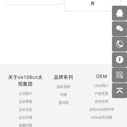
片
首页
上一页
1
2
3
下一页
OEM
末页
关于ok138cn太
品牌系列
阳集团
OEM简介
炫彩芬龄
公司简介
产品优势
可绮
企业荣誉
合作伙伴
雪玛丽
企业文化
适合OEM的伙伴
企业环境
OEM业务流程
发展历程