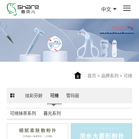
中文
首页
>
品牌系列
>
可绮
炫彩芬龄
可绮
雪玛丽
可绮抹茶系列
暮光系列